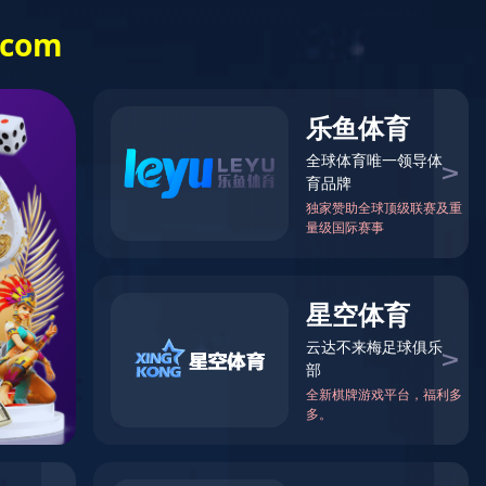
400-698-2838
案例
人力资源
新闻资讯
星空(中国)
工厂