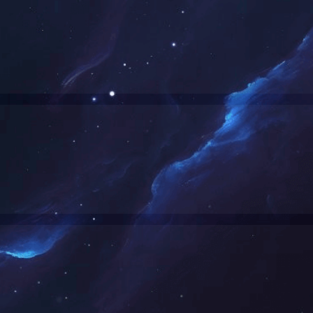
机电暖通工程
道工程，通风管道工程安装，消防排烟排风管道，白铁通风排气
央空调管道、消防排烟、酒店、厂房、饭店、厨房等排风及改善
关注微信公众号