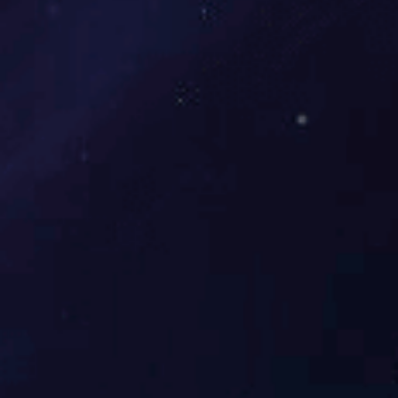
米兰体育下载
(中国)官方网
站登录入口
|
米兰体育
|
米
兰体育
|