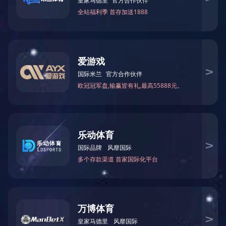
项目案例
Project
查看更多