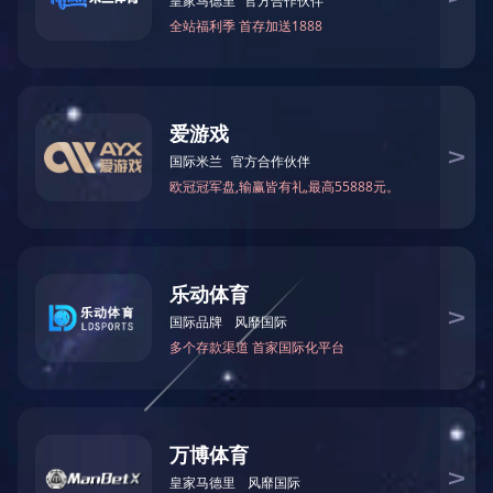
项目案例
Project
查看更多