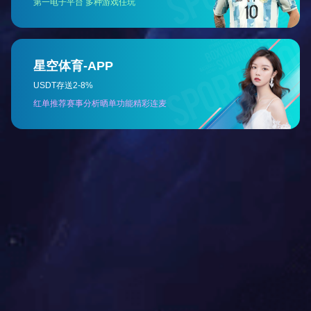
[2026-04-27]
全国首例制冷控温气承式基坑气膜亮相...
[2026-03-28]
从生态环境法典草案感悟习近平生态文...
[2026-03-11]
老城市新活力！APEC广州之约，见...
[2026-02-06]
400-698-2838
Copyright © 星空体育 版权所有