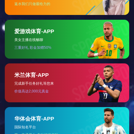
广东某企业地块土壤修...
市政工程
挥发性有机物（VOC...
新闻资讯
News
查看更多
推进河流、湖泊、近岸海域协同治理 大...