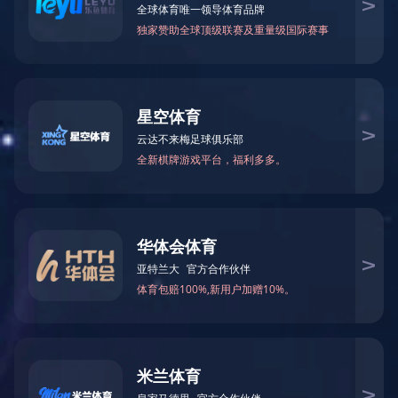
禾大道八一科技产业园2栋首层，是一家拥有先进技术和
工程经验的国家高新技术企业。专注于“环境治理”技术
的研发和实施的企业；是一家拥有先进技术和工程经验
的环保公司，主要从事环保咨询、环保手续、技术服
务、运营维护、在线监测、危废固废处理、环保管家等
全方位的环保服务；承接环保工程、市政工程、机电工
程，暖通工程，钢结构工程，生态修复工程；专业从事
污水处理、废气治理、通风除尘、噪声治理、除臭、甲
醛治理多年，拥有自己的设备生产工厂。