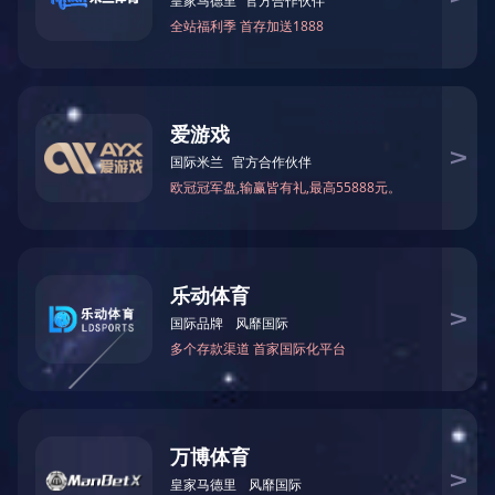
项目案例
Project
查看更多