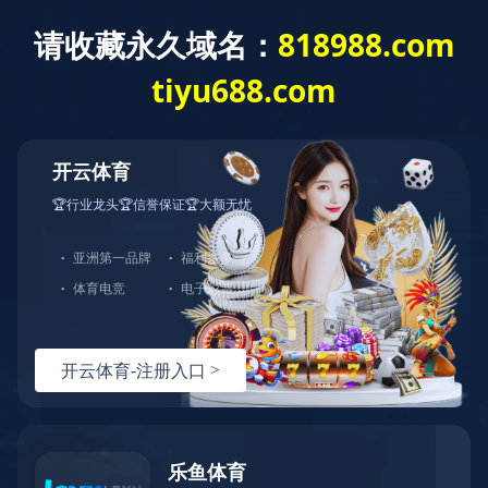
公司概况
Company
查看更多
星空体育
星空体育成立于2009年12月，位于广州市白云区嘉禾均