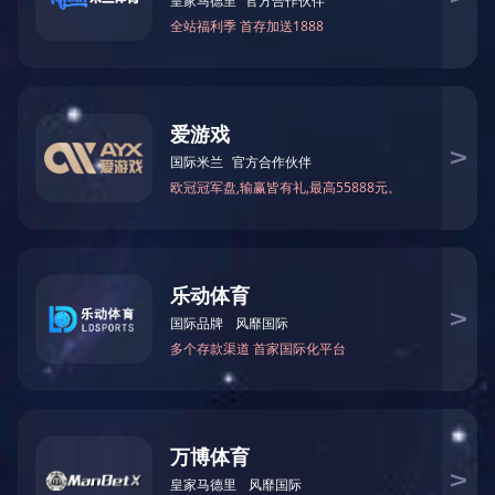
项目案例
Project
查看更多